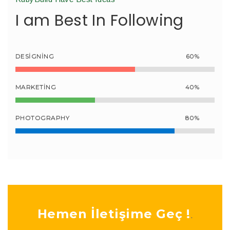
I am Best In Following
DESIGNING
60%
MARKETING
40%
PHOTOGRAPHY
80%
Hemen İletişime Geç !
.