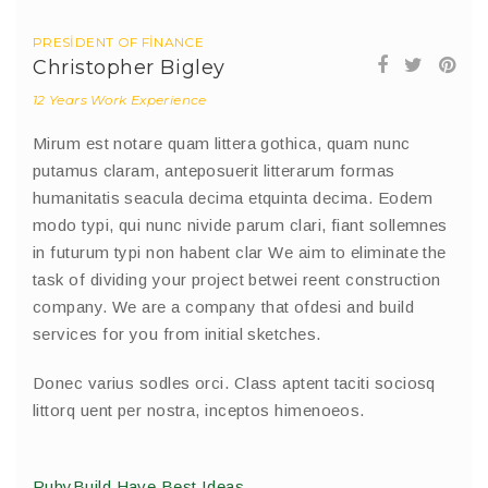
PRESIDENT OF FINANCE
Christopher Bigley
12 Years Work Experience
Mirum est notare quam littera gothica, quam nunc
putamus claram, anteposuerit litterarum formas
humanitatis seacula decima etquinta decima. Eodem
modo typi, qui nunc nivide parum clari, fiant sollemnes
in futurum typi non habent clar We aim to eliminate the
task of dividing your project betwei reent construction
company. We are a company that ofdesi and build
services for you from initial sketches.
Donec varius sodles orci. Class aptent taciti sociosq
littorq uent per nostra, inceptos himenoeos.
RubyBuild Have Best Ideas