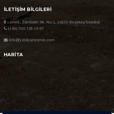
İLETIŞIM BILGILERI
Levent, Zambaklı Sk. No:1, 34330 Beşiktaş/İstanbul
(+90) 530 726 19 67
info@yesilyurtzemin.com
HARITA