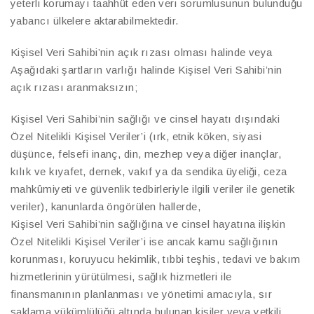
yeterli korumayı taahhüt eden veri sorumlusunun bulunduğu
yabancı ülkelere aktarabilmektedir.
Kişisel Veri Sahibi’nin açık rızası olması halinde veya
Aşağıdaki şartların varlığı halinde Kişisel Veri Sahibi’nin
açık rızası aranmaksızın;
Kişisel Veri Sahibi’nin sağlığı ve cinsel hayatı dışındaki
Özel Nitelikli Kişisel Veriler’i (ırk, etnik köken, siyasi
düşünce, felsefi inanç, din, mezhep veya diğer inançlar,
kılık ve kıyafet, dernek, vakıf ya da sendika üyeliği, ceza
mahkûmiyeti ve güvenlik tedbirleriyle ilgili veriler ile genetik
veriler), kanunlarda öngörülen hallerde,
Kişisel Veri Sahibi’nin sağlığına ve cinsel hayatına ilişkin
Özel Nitelikli Kişisel Veriler’i ise ancak kamu sağlığının
korunması, koruyucu hekimlik, tıbbi teşhis, tedavi ve bakım
hizmetlerinin yürütülmesi, sağlık hizmetleri ile
finansmanının planlanması ve yönetimi amacıyla, sır
saklama yükümlülüğü altında bulunan kişiler veya yetkili