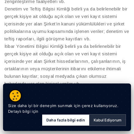
zenginleştirme faaliyetleri vb.
Denetim ve Teftiş Bilgisi Kimliği belirli ya da belirlenebilir bir
gerçek kişiye ait olduğu açık olan ve veri kayıt sistemi
içerisinde yer alan Şirket’in kanuni yükümlülükleri ve şirket
politikalarına uyumu kapsamında işlenen veriler; denetim ve
teftiş raporları, ilgili görüşme kayıtları vb.
İtibar Yönetimi Bilgisi Kimliği belirli ya da belirlenebilir bir
gerçek kişiye ait olduğu açık olan ve veri kayıt sistemi
içerisinde yer alan Şirket hissedarlarının, çalışanlarının, iş
ortaklarının veya müşterilerinin itibarını etkileme ihtimali
bulunan kayıtlar; sosyal medyada çıkan olumsuz
haberlerde yer alan kişisel veriler vb.
Araç Bilgisi Kimliği belirli ya da belirlenebilir bir gerçek kişiye
ait olduğu açık olan veri sahibi ile ilişkilendirilen araçlar ile
Size daha iyi bir deneyim sunmak için çerez kullanıyoruz.
ilgili bilgiler vb.
Detaylı bilgi için
İş Ortağı Bilgisi Kimliği belirli ya da belirlenebilir bir gerçek
Daha fazla bilgi edin
Kabul Ediyorum
kişiye ait olduğu açık olan Şirketimizin mevcut ya da
potansiyel tedarikçi, iş ortakları, bayileri veya çalışanlarına