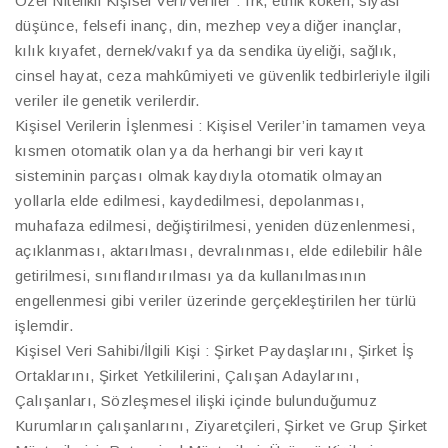
Özel Nitelikli Kişisel Veri/Veriler : Irk, etnik köken, siyasi
düşünce, felsefi inanç, din, mezhep veya diğer inançlar,
kılık kıyafet, dernek/vakıf ya da sendika üyeliği, sağlık,
cinsel hayat, ceza mahkûmiyeti ve güvenlik tedbirleriyle ilgili
veriler ile genetik verilerdir.
Kişisel Verilerin İşlenmesi : Kişisel Veriler’in tamamen veya
kısmen otomatik olan ya da herhangi bir veri kayıt
sisteminin parçası olmak kaydıyla otomatik olmayan
yollarla elde edilmesi, kaydedilmesi, depolanması,
muhafaza edilmesi, değiştirilmesi, yeniden düzenlenmesi,
açıklanması, aktarılması, devralınması, elde edilebilir hâle
getirilmesi, sınıflandırılması ya da kullanılmasının
engellenmesi gibi veriler üzerinde gerçekleştirilen her türlü
işlemdir.
Kişisel Veri Sahibi/İlgili Kişi : Şirket Paydaşlarını, Şirket İş
Ortaklarını, Şirket Yetkililerini, Çalışan Adaylarını,
Çalışanları, Sözleşmesel ilişki içinde bulunduğumuz
Kurumların çalışanlarını, Ziyaretçileri, Şirket ve Grup Şirket