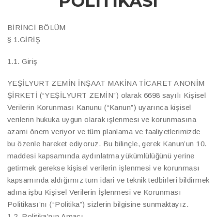
POLİTİKASI
BİRİNCİ BÖLÜM
§ 1.GİRİŞ
1.1. Giriş
YEŞİLYURT ZEMİN İNŞAAT MAKİNA TİCARET ANONİM
ŞİRKETİ (“YEŞİLYURT ZEMİN”) olarak 6698 sayılı Kişisel
Verilerin Korunması Kanunu (“Kanun”) uyarınca kişisel
verilerin hukuka uygun olarak işlenmesi ve korunmasına
azami önem veriyor ve tüm planlama ve faaliyetlerimizde
bu özenle hareket ediyoruz. Bu bilinçle, gerek Kanun’un 10.
maddesi kapsamında aydınlatma yükümlülüğünü yerine
getirmek gerekse kişisel verilerin işlenmesi ve korunması
kapsamında aldığımız tüm idari ve teknik tedbirleri bildirmek
adına işbu Kişisel Verilerin İşlenmesi ve Korunması
Politikası’nı (“Politika”) sizlerin bilgisine sunmaktayız.
1.2. Politika’nın Amacı